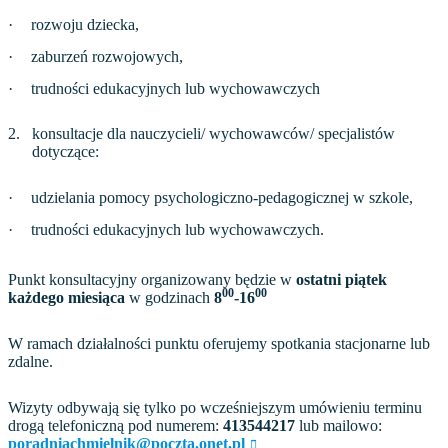
·
rozwoju dziecka,
·
zaburzeń rozwojowych,
·
trudności edukacyjnych lub wychowawczych
2.
konsultacje dla nauczycieli/ wychowawców/ specjalistów
dotyczące:
·
udzielania pomocy psychologiczno-pedagogicznej w szkole,
·
trudności edukacyjnych lub wychowawczych.
Punkt konsultacyjny organizowany będzie w
ostatni piątek
00
00
każdego miesiąca
w godzinach
8
-16
W ramach działalności punktu oferujemy spotkania stacjonarne lub
zdalne.
Wizyty odbywają się tylko po wcześniejszym umówieniu terminu
drogą telefoniczną pod numerem:
413544217
lub mailowo:
poradniachmielnik@poczta.onet.pl