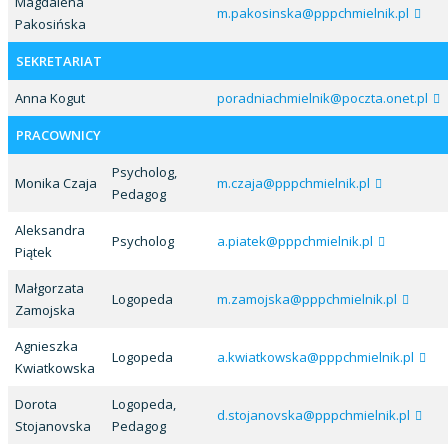
Magdalena
m.pakosinska@pppchmielnik.pl
Pakosińska
SEKRETARIAT
Anna Kogut
poradniachmielnik@poczta.onet.pl
PRACOWNICY
Psycholog,
Monika Czaja
m.czaja@pppchmielnik.pl
Pedagog
Aleksandra
Psycholog
a.piatek@pppchmielnik.pl
Piątek
Małgorzata
Logopeda
m.zamojska@pppchmielnik.pl
Zamojska
Agnieszka
Logopeda
a.kwiatkowska@pppchmielnik.pl
Kwiatkowska
Dorota
Logopeda,
d.stojanovska@pppchmielnik.pl
Stojanovska
Pedagog