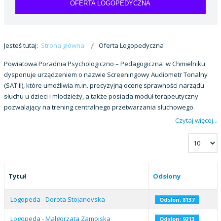
OFERTA LOGOPEDYCZNA
Jesteś tutaj:
Strona główna
Oferta Logopedyczna
Powiatowa Poradnia Psychologiczno – Pedagogiczna w Chmielniku
dysponuje urządzeniem o nazwie Screeningowy Audiometr Tonalny
(SAT II), które umożliwia m.in. precyzyjną ocenę sprawności narządu
słuchu u dzieci i młodzieży, a także posiada moduł terapeutyczny
pozwalający na trening centralnego przetwarzania słuchowego.
Czytaj więcej...
Tytuł
Odsłony
Logopeda - Dorota Stojanovska
Odsłon: 8137
Logopeda - Małgorzata Zamojska
Odsłon: 9213