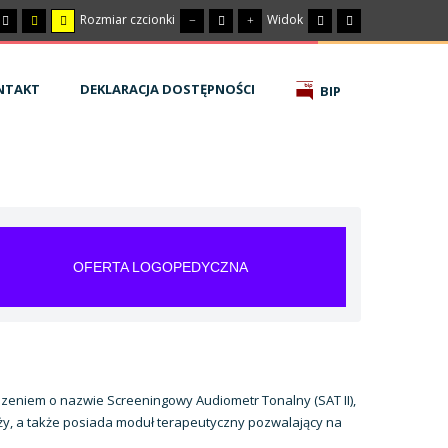
Rozmiar czcionki
Widok
NTAKT
DEKLARACJA DOSTĘPNOŚCI
BIP
OFERTA LOGOPEDYCZNA
eniem o nazwie Screeningowy Audiometr Tonalny (SAT II),
eży, a także posiada moduł terapeutyczny pozwalający na