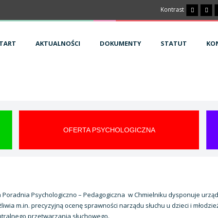
Kontrast
TART
AKTUALNOŚCI
DOKUMENTY
STATUT
KO
OFERTA PSYCHOLOGICZNA
 Poradnia Psychologiczno – Pedagogiczna w Chmielniku dysponuje urządz
liwia m.in. precyzyjną ocenę sprawności narządu słuchu u dzieci i młodzi
ntralnego przetwarzania słuchowego.