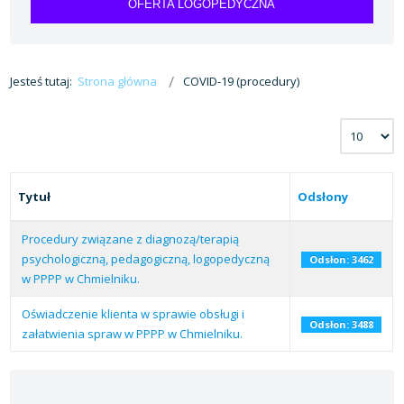
OFERTA LOGOPEDYCZNA
Jesteś tutaj:
Strona główna
COVID-19 (procedury)
Tytuł
Odsłony
Procedury związane z diagnozą/terapią
psychologiczną, pedagogiczną, logopedyczną
Odsłon: 3462
w PPPP w Chmielniku.
Oświadczenie klienta w sprawie obsługi i
Odsłon: 3488
załatwienia spraw w PPPP w Chmielniku.