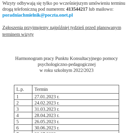
Wizyty odbywają się tylko po wcześniejszym umówieniu terminu
drogą telefoniczną pod numerem:
413544217
lub mailowo:
poradniachmielnik@poczta.onet.pl
Zgłoszenia przyjmujemy najpóźniej tydzień przed planowanym
terminem wizyty
Harmonogram pracy Punktu Konsultacyjnego pomocy
psychologiczno-pedagogicznej
w roku szkolnym 2022/2023
L.p.
Termin
1
27.01.2023 r.
2
24.02.2023 r.
3
31.03.2023 r.
4
28.04.2023 r.
5
26.05.2023 r.
6
30.06.2023 r.