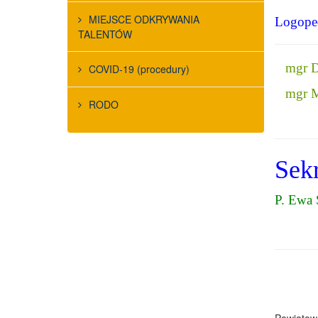
MIEJSCE ODKRYWANIA
Logope
TALENTÓW
mgr D
COVID-19 (procedury)
mgr M
RODO
Sekr
P. Ewa 