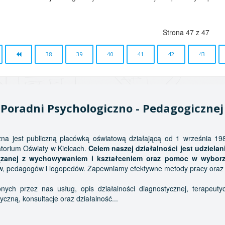
Strona 47 z 47
38
39
40
41
42
43
Poradni Psychologiczno - Pedagogiczne
na jest publiczną placówką oświatową działającą od 1 września 19
torium Oświaty w Kielcach.
Celem naszej działalności jest udziel
związanej z wychowywaniem i kształceniem oraz pomoc w wyborz
w, pedagogów i logopedów. Zapewniamy efektywne metody pracy oraz pr
ych przez nas usług, opis działalności diagnostycznej, terapeutyc
czną, konsultacje oraz działalność...