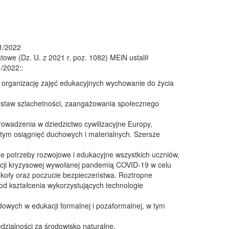
21/2022
towe (Dz. U. z 2021 r. poz. 1082) MEiN ustalił
1/2022::
 organizację zajęć edukacyjnych wychowanie do życia
ostaw szlachetności, zaangażowania społecznego
rowadzenia w dziedzictwo cywilizacyjne Europy,
 w tym osiągnięć duchowych i materialnych. Szersze
.
e potrzeby rozwojowe i edukacyjne wszystkich uczniów,
acji kryzysowej wywołanej pandemią COVID-19 w celu
zkoły oraz poczucie bezpieczeństwa. Roztropne
od kształcenia wykorzystujących technologie
dowych w edukacji formalnej i pozaformalnej, w tym
dzialności za środowisko naturalne.