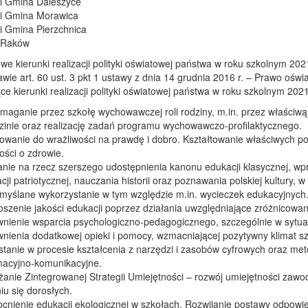
 i Gmina Daleszyce
 i Gmina Morawica
 i Gmina Pierzchnica
 Raków
e kierunki realizacji polityki oświatowej państwa w roku szkolnym 20
wie art. 60 ust. 3 pkt 1 ustawy z dnia 14 grudnia 2016 r. – Prawo oświa
ce kierunki realizacji polityki oświatowej państwa w roku szkolnym 202
aganie przez szkołę wychowawczej roli rodziny, m.in. przez właściwą
zinie oraz realizację zadań programu wychowawczo-profilaktycznego.
wanie do wrażliwości na prawdę i dobro. Kształtowanie właściwych p
łości o zdrowie.
anie na rzecz szerszego udostępnienia kanonu edukacji klasycznej, wp
cji patriotycznej, nauczania historii oraz poznawania polskiej kultury,
emyślane wykorzystanie w tym względzie m.in. wycieczek edukacyjnych
szenie jakości edukacji poprzez działania uwzględniające zróżnicowan
nienie wsparcia psychologiczno-pedagogicznego, szczególnie w sytu
nienia dodatkowej opieki i pomocy, wzmacniającej pozytywny klimat s
stanie w procesie kształcenia z narzędzi i zasobów cyfrowych oraz met
macyjno-komunikacyjne.
anie Zintegrowanej Strategii Umiejętności – rozwój umiejętności zawo
iu się dorosłych.
nienie edukacji ekologicznej w szkołach. Rozwijanie postawy odpowie