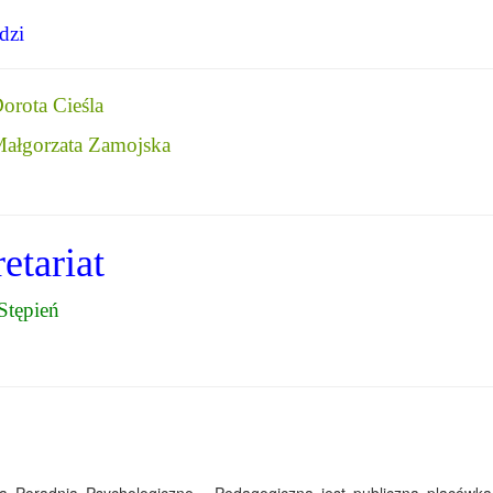
dzi
orota Cieśla
ałgorzata Zamojska
etariat
Stępień