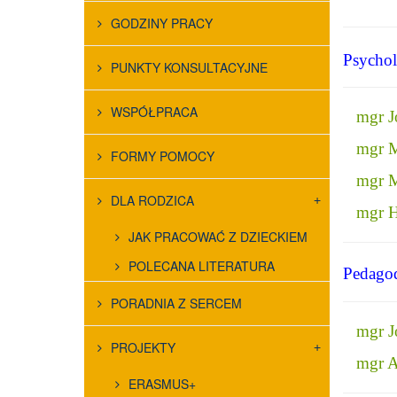
GODZINY PRACY
Psycho
PUNKTY KONSULTACYJNE
WSPÓŁPRACA
mgr J
mgr M
FORMY POMOCY
mgr M
DLA RODZICA
mgr H
JAK PRACOWAĆ Z DZIECKIEM
POLECANA LITERATURA
Pedago
PORADNIA Z SERCEM
mgr J
PROJEKTY
mgr A
ERASMUS+