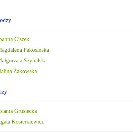
lodzy
oanna Ciszek
agdalena Pakosińska
ałgorzata Szybalska
alina Żakowska
dzy
olanta Grusiecka
gata Kosierkiewicz