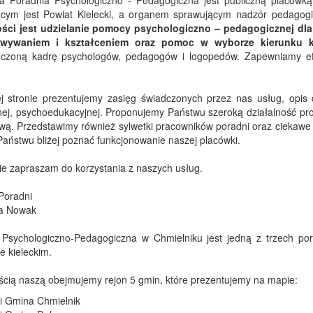
a Poradnia Psychologiczno - Pedagogiczna jest publiczną placówk
cym jest Powiat Kielecki, a organem sprawującym nadzór pedagogi
ości jest udzielanie pomocy psychologiczno – pedagogicznej dla 
wywaniem i kształceniem oraz pomoc w wyborze kierunku k
dczoną kadrę psychologów, pedagogów i logopedów. Zapewniamy ef
.
 stronie prezentujemy zasięg świadczonych przez nas usług, opis dz
ej, psychoedukacyjnej. Proponujemy Państwu szeroką działalność profi
wą. Przedstawimy również sylwetki pracowników poradni oraz ciekawe 
aństwu bliżej poznać funkcjonowanie naszej placówki.
e zapraszam do korzystania z naszych usług.
Poradni
a Nowak
 Psychologiczno-Pedagogiczna w Chmielniku jest jedną z trzech por
e kieleckim.
ścią naszą obejmujemy rejon 5 gmin, które prezentujemy na mapie:
 i Gmina Chmielnik