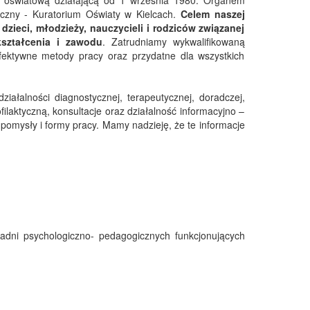
ą oświatową działającą od 1 września 1980. Organem
czny - Kuratorium Oświaty w Kielcach.
Celem naszej
dzieci, młodzieży, nauczycieli i rodziców związanej
ształcenia i zawodu
. Zatrudniamy wykwalifikowaną
ektywne metody pracy oraz przydatne dla wszystkich
iałalności diagnostycznej, terapeutycznej, doradczej,
laktyczną, konsultacje oraz działalność informacyjno –
pomysły i formy pracy. Mamy nadzieję, że te informacje
adni psychologiczno- pedagogicznych funkcjonujących