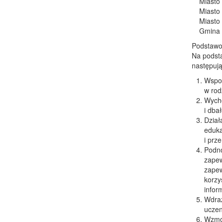
Miasto
Miasto
Miasto
Gmina
Podstawow
Na podsta
następują
Wspom
w rod
Wycho
i dba
Dział
eduka
i prz
Podno
zapew
zapew
korzy
infor
Wdraż
uczen
Wzmoc