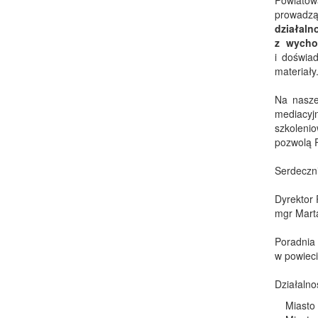
Powiatow
prowadzą
działaln
z wycho
i doświa
materiały
Na naszej
mediacyjn
szkolenio
pozwolą P
Serdeczni
Dyrektor 
mgr Mart
Poradnia
w powieci
Działalno
Miasto