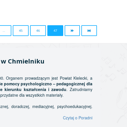
...
45
46
47
j w Chmielniku
80. Organem prowadzącym jest Powiat Kielecki, a
anie pomocy psychologiczno – pedagogicznej dla
e kierunku kształcenia i zawodu
. Zatrudniamy
zydatne dla wszystkich materiały.
znej, doradczej, mediacyjnej, psychoedukacyjnej.
Czytaj o Poradni