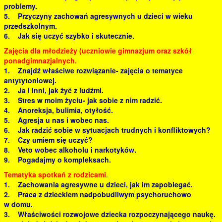
problemy.
5. Przyczyny zachowań agresywnych u dzieci w wieku
przedszkolnym.
6. Jak się uczyć szybko i skutecznie.
Zajęcia dla młodzieży (uczniowie gimnazjum oraz szkół
ponadgimnazjalnych.
1. Znajdź właściwe rozwiązanie- zajęcia o tematyce
antytytoniowej.
2. Ja i inni, jak żyć z ludźmi.
3. Stres w moim życiu- jak sobie z nim radzić.
4. Anoreksja, bulimia, otyłość.
5. Agresja u nas i wobec nas.
6. Jak radzić sobie w sytuacjach trudnych i konfliktowych?
7. Czy umiem się uczyć?
8. Veto wobec alkoholu i narkotyków.
9. Pogadajmy o kompleksach.
Tematyka spotkań z rodzicami
.
1. Zachowania agresywne u dzieci, jak im zapobiegać.
2. Praca z dzieckiem nadpobudliwym psychoruchowo
w domu.
3. Właściwości rozwojowe dziecka rozpoczynającego naukę.