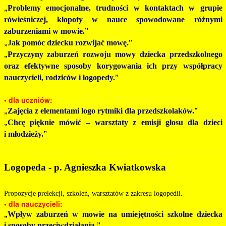
„
Problemy emocjonalne, trudności w kontaktach w grupie
rówieśniczej, kłopoty w nauce spowodowane różnymi
”
zaburzeniami w mowie.
„
”
Jak pomóc dziecku rozwijać mowę.
„
Przyczyny zaburzeń rozwoju mowy dziecka przedszkolnego
oraz efektywne sposoby korygowania ich przy współpracy
”
nauczycieli, rodziców i logopedy.
•
dla uczniów:
„
”
Zajęcia z elementami logo rytmiki dla przedszkolaków.
„
Chcę pięknie mówić – warsztaty z emisji głosu dla dzieci
”
i młodzieży.
Logopeda - p. Agnieszka Kwiatkowska
Propozycje prelekcji, szkoleń, warsztatów z zakresu logopedii.
• dla nauczycieli:
„
Wpływ zaburzeń w mowie na umiejętności szkolne dziecka
”
i sposoby przeciwdziałania.