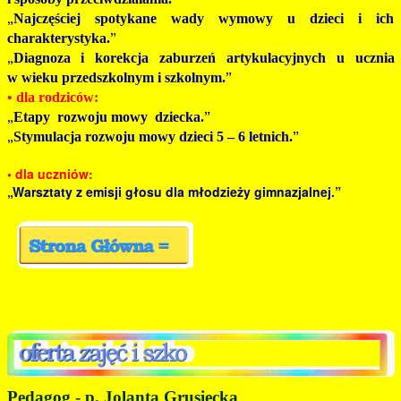
„
Najczęściej spotykane wady wymowy u dzieci i ich
”
charakterystyka.
„
Diagnoza i korekcja zaburzeń artykulacyjnych u ucznia
”
w wieku przedszkolnym i szkolnym.
• dla rodziców:
„
”
Etapy rozwoju mowy dziecka.
„
”
Stymulacja rozwoju mowy dzieci 5 – 6 letnich.
• dla uczniów:
„
Warsztaty z emisji głosu dla młodzieży gimnazjalnej.
”
Pedagog - p. Jolanta Grusiecka