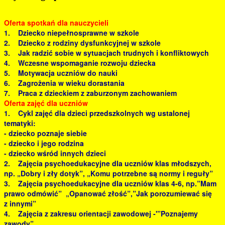
Oferta spotkań dla nauczycieli
1. Dziecko niepełnosprawne w szkole
2. Dziecko z rodziny dysfunkcyjnej w szkole
3. Jak radzić sobie w sytuacjach trudnych i konfliktowych
4. Wczesne wspomaganie rozwoju dziecka
5. Motywacja uczniów do nauki
6. Zagrożenia w wieku dorastania
7. Praca z dzieckiem z zaburzonym zachowaniem
Oferta zajęć dla uczniów
1. Cykl zajęć dla dzieci przedszkolnych wg ustalonej
tematyki:
- dziecko poznaje siebie
- dziecko i jego rodzina
- dziecko wśród innych dzieci
2. Zajęcia psychoedukacyjne dla uczniów klas młodszych,
np. „Dobry i zły dotyk”, „Komu potrzebne są normy i reguły”
3. Zajęcia psychoedukacyjne dla uczniów klas 4-6, np.”Mam
prawo odmówić” „Opanować złość”,”Jak porozumiewać się
z innymi”
4. Zajęcia z zakresu orientacji zawodowej -'”Poznajemy
zawody”