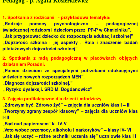
Pedagog - p. Agata Kosierkiewicz
1. Spotkania z rodzicami - przykładowa tematyka:
„Rodzaje pomocy psychologiczno – pedagogicznej
świadczonej rodzicom i dzieciom przez PP-P w Chmielniku”.
„Jak przygotować dziecko do rozpoczęcia edukacji szkolnej”
„Dojrzałość szkolna i jej aspekty . Rola i znaczenie badań
pilotażowych dojrzałości szkolnej”
2. Spotkania z radą pedagogiczną w placówkach objętych
działaniem Poradni:
„Pomoc dzieciom ze specjalnymi potrzebami edukacyjnymi
w świetle nowych rozporządzeń MEN”.
„Diagnoza dojrzałości szkolnej.”
„ Ryzyko dysleksji. SRD M. Bogdanowicz”
3. Zajęcia profilaktyczne dla dzieci i młodzieży
„Zdrowym być. Zdrowo żyć” – zajęcia dla uczniów klas I – III
„Tworzymy zgrany zespół klasowy” – zajęcia dla uczniów klas
I-III
„Sąd nad papierosem” kl. IV-V
„Veto wobec przemocy, alkoholu i narkotyków” – klasy IV- VI
„Jak się uczyć – różne techniki uczenia się” uczniowie klas I i