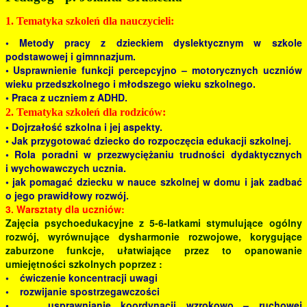
1. Tematyka szkoleń dla nauczycieli:
• Metody pracy z dzieckiem dyslektycznym w szkole
podstawowej i gimnnazjum.
• Usprawnienie funkcji percepcyjno – motorycznych uczniów
wieku przedszkolnego i młodszego wieku szkolnego.
• Praca z uczniem z ADHD.
2. Tematyka szkoleń dla rodziców:
• Dojrzałość szkolna i jej aspekty.
• Jak przygotować dziecko do rozpoczęcia edukacji szkolnej.
• Rola poradni w przezwyciężaniu trudności dydaktycznych
i wychowawczych ucznia.
• jak pomagać dziecku w nauce szkolnej w domu i jak zadbać
o jego prawidłowy rozwój.
3. Warsztaty dla uczniów:
Zajęcia psychoedukacyjne z 5-6-latkami stymulujące ogólny
rozwój, wyrównujące dysharmonie rozwojowe, korygujące
zaburzone funkcje, ułatwiające przez to opanowanie
umiejętności szkolnych poprzez :
• ćwiczenie koncentracji uwagi
• rozwijanie spostrzegawczości
• usprawnianie koordynacji wzrokowo – ruchowej