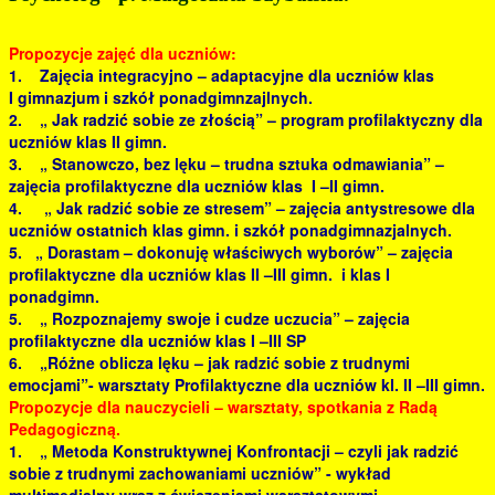
Propozycje zajęć dla uczniów:
1. Zajęcia integracyjno – adaptacyjne dla uczniów klas
I gimnazjum i szkół ponadgimnzajlnych.
2. „ Jak radzić sobie ze złością” – program profilaktyczny dla
uczniów klas II gimn.
3. „ Stanowczo, bez lęku – trudna sztuka odmawiania” –
zajęcia profilaktyczne dla uczniów klas I –II gimn.
4. „ Jak radzić sobie ze stresem” – zajęcia antystresowe dla
uczniów ostatnich klas gimn. i szkół ponadgimnazjalnych.
5. „ Dorastam – dokonuję właściwych wyborów” – zajęcia
profilaktyczne dla uczniów klas II –III gimn. i klas I
ponadgimn.
5. „ Rozpoznajemy swoje i cudze uczucia” – zajęcia
profilaktyczne dla uczniów klas I –III SP
6. „Różne oblicza lęku – jak radzić sobie z trudnymi
emocjami”- warsztaty Profilaktyczne dla uczniów kl. II –III gimn.
Propozycje dla nauczycieli – warsztaty, spotkania z Radą
Pedagogiczną.
1. „ Metoda Konstruktywnej Konfrontacji – czyli jak radzić
sobie z trudnymi zachowaniami uczniów” - wykład