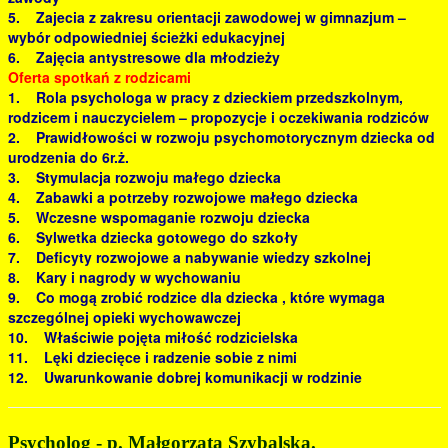
5. Zajecia z zakresu orientacji zawodowej w gimnazjum –
wybór odpowiedniej ścieżki edukacyjnej
6. Zajęcia antystresowe dla młodzieży
Oferta spotkań z rodzicami
1. Rola psychologa w pracy z dzieckiem przedszkolnym,
rodzicem i nauczycielem – propozycje i oczekiwania rodziców
2. Prawidłowości w rozwoju psychomotorycznym dziecka od
urodzenia do 6r.ż.
3. Stymulacja rozwoju małego dziecka
4. Zabawki a potrzeby rozwojowe małego dziecka
5. Wczesne wspomaganie rozwoju dziecka
6. Sylwetka dziecka gotowego do szkoły
7. Deficyty rozwojowe a nabywanie wiedzy szkolnej
8. Kary i nagrody w wychowaniu
9. Co mogą zrobić rodzice dla dziecka , które wymaga
szczególnej opieki wychowawczej
10. Właściwie pojęta miłość rodzicielska
11. Lęki dziecięce i radzenie sobie z nimi
12. Uwarunkowanie dobrej komunikacji w rodzinie
Psycholog - p. Małgorzata Szybalska.