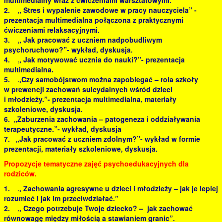
multimedialny wraz z ćwiczeniami warsztatowymi.
2. „ Stres i wypalenie zawodowe w pracy nauczyciela” -
prezentacja multimedialna połączona z praktycznymi
ćwiczeniami relaksacyjnymi.
3. „ Jak pracować z uczniem nadpobudliwym
psychoruchowo?”- wykład, dyskusja.
4. „ Jak motywować ucznia do nauki?”- prezentacja
multimedialna.
5. „Czy samobójstwom można zapobiegać – rola szkoły
w prewencji zachowań suicydalnych wśród dzieci
i młodzieży.”- prezentacja multimedialna, materiały
szkoleniowe, dyskusja.
6. „Zaburzenia zachowania – patogeneza i oddziaływania
terapeutyczne.”- wykład, dyskusja
7. „Jak pracować z uczniem zdolnym?”- wykład w formie
prezentacji, materiały szkoleniowe, dyskusja.
Propozycje tematyczne zajęć psychoedukacyjnych dla
rodziców.
1. „ Zachowania agresywne u dzieci i młodzieży – jak je lepiej
rozumieć i jak im przeciwdziałać.”
2. „ Czego potrzebuje Twoje dziecko? – jak zachować
równowagę między miłością a stawianiem granic”.