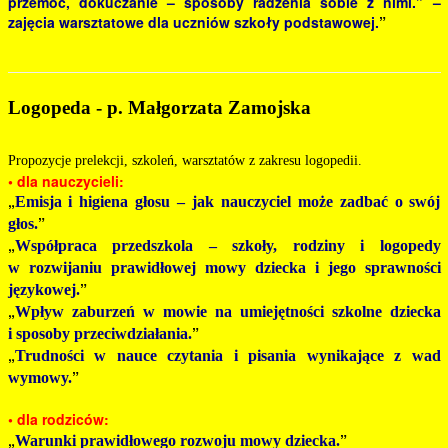
przemoc, dokuczanie – sposoby radzenia sobie z nimi.” –
zajęcia warsztatowe dla uczniów szkoły podstawowej.
”
Logopeda - p. Małgorzata Zamojska
Propozycje prelekcji, szkoleń, warsztatów z zakresu logopedii.
• dla nauczycieli:
„
Emisja i higiena głosu – jak nauczyciel może zadbać o swój
”
głos.
„
Współpraca przedszkola – szkoły, rodziny i logopedy
w rozwijaniu prawidłowej mowy dziecka i jego sprawności
”
językowej.
„
Wpływ zaburzeń w mowie na umiejętności szkolne dziecka
”
i sposoby przeciwdziałania.
„
Trudności w nauce czytania i pisania wynikające z wad
”
wymowy.
• dla rodziców:
„
”
Warunki prawidłowego rozwoju mowy dziecka.