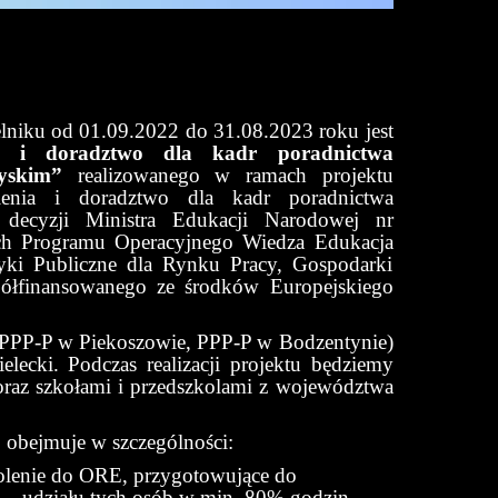
ku od 01.09.2022 do 31.08.2023 roku jest
nia i doradztwo dla kadr poradnictwa
yskim”
realizowanego w ramach projektu
enia
i doradztwo dla kadr poradnictwa
 decyzji Ministra Edukacji Narodowej
nr
ch Programu Operacyjnego Wiedza Edukacja
yki Publiczne dla Rynku Pracy, Gospodarki
półfinansowanego ze środków Europejskiego
u, PPP-P w Piekoszowie, PPP-P w Bodzentynie)
ecki. Podczas realizacji projektu będziemy
raz szkołami
i przedszkolami z województwa
, obejmuje w szczególności:
olenie do ORE, przygotowujące do
ie udziału tych osób w min. 80% godzin