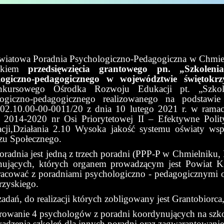
owa Poradnia Psychologiczno-Pedagogiczna w Chmielni
nikiem
przedsięwzięcia grantowego pn. „Szkole
logiczno-pedagogicznego w województwie świętokrz
nkursowego Ośrodka Rozwoju Edukacji pt. „Szkol
logiczno-pedagogicznego realizowanego na podstawie
2.10.00-00-0011/20 z dnia 10 lutego 2021 r. w rama
2014-2020 nr Osi Priorytetowej II – Efektywne Polit
cji,Działania 2.10 Wysoka jakość systemu oświaty ws
zu Społecznego.
oradnia jest jedną z trzech poradni (PPP-P w Chmielnik
ujących, których organem prowadzącym jest Powiat Kiel
acować z poradniami psychologiczno - pedagogicznymi o
rzyskiego.
zadań, do realizacji których zobligowany jest Grantobiorca
rowanie 4 psychologów z poradni koordynujących na szk
adzenia szkoleń dla innych poradni oraz zagwarantowan