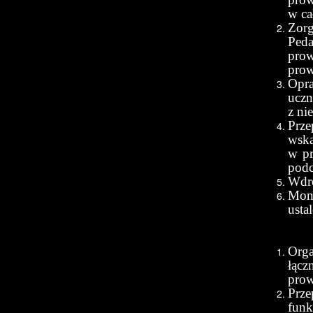
w ca
Zorg
Peda
pro
prow
Opra
ucz
z ni
Prze
wska
w pr
podc
Wdro
Moni
usta
Orga
łącz
prow
Prze
fun