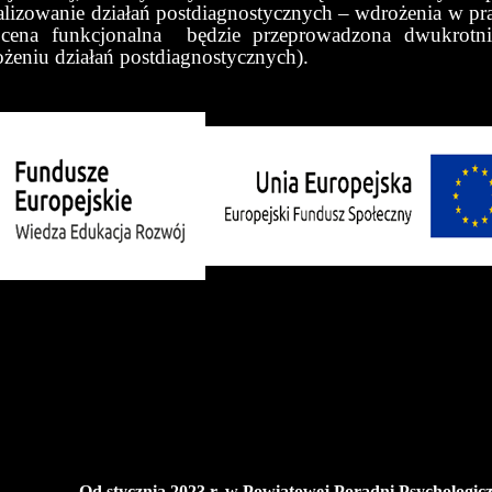
ealizowanie działań postdiagnostycznych – wdrożenia w pr
ocena funkcjonalna będzie przeprowadzona dwukrotni
żeniu działań postdiagnostycznych).
Od stycznia 2023 r. w Powiatowej Poradni Psychologi