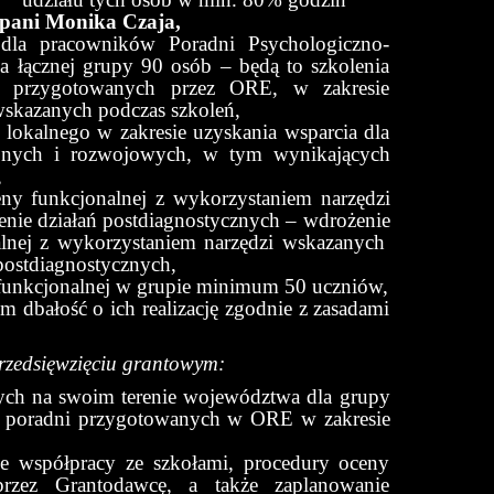
pani Monika Czaja,
 dla pracowników Poradni Psychologiczno-
a łącznej grupy 90 osób – będą to szkolenia
, przygotowanych przez ORE, w zakresie
wskazanych podczas szkoleń,
lokalnego w zakresie uzyskania wsparcia dla
yjnych i rozwojowych, w tym wynikających
,
ny funkcjonalnej z wykorzystaniem narzędzi
enie działań postdiagnostycznych – wdrożenie
alnej z wykorzystaniem narzędzi wskazanych
postdiagnostycznych,
 funkcjonalnej w grupie minimum 50 uczniów,
 dbałość o ich realizację zgodnie z zasadami
rzedsięwzięciu grantowym:
nych na swoim terenie województwa dla grupy
w poradni przygotowanych w ORE w zakresie
e współpracy ze szkołami, procedury oceny
przez Grantodawcę, a także zaplanowanie