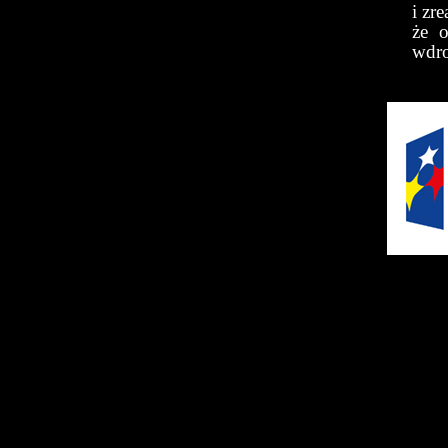
i zr
że 
wdro