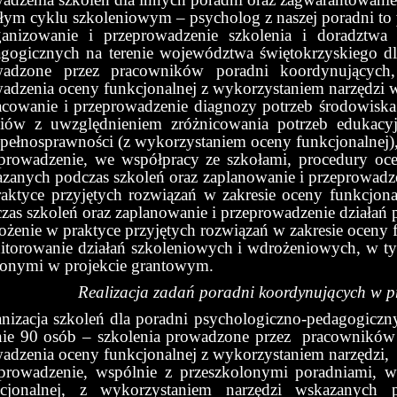
łym cyklu szkoleniowym – psycholog z naszej poradni to
anizowanie i przeprowadzenie szkolenia i doradztwa
gogicznych na terenie województwa świętokrzyskiego dl
wadzone przez pracowników poradni koordynujących
adzenia oceny funkcjonalnej z wykorzystaniem narzędzi 
cowanie i przeprowadzenie diagnozy potrzeb środowiska 
niów z uwzględnieniem zróżnicowania potrzeb edukac
epełnosprawności (z wykorzystaniem oceny funkcjonalnej)
prowadzenie, we współpracy ze szkołami, procedury oce
zanych podczas szkoleń oraz zaplanowanie i przeprowadz
aktyce przyjętych rozwiązań w zakresie oceny funkcjon
zas szkoleń oraz zaplanowanie i przeprowadzenie działań 
żenie w praktyce przyjętych rozwiązań w zakresie oceny
torowanie działań szkoleniowych i wdrożeniowych, w tym
lonymi w projekcie grantowym.
Realizacja zadań poradni koordynujących w p
nizacja szkoleń dla poradni psychologiczno-pedagogicz
nie 90 osób – szkolenia prowadzone przez pracownikó
adzenia oceny funkcjonalnej z wykorzystaniem narzędzi,
prowadzenie, wspólnie z przeszkolonymi poradniami, w
kcjonalnej, z wykorzystaniem narzędzi wskazanych 