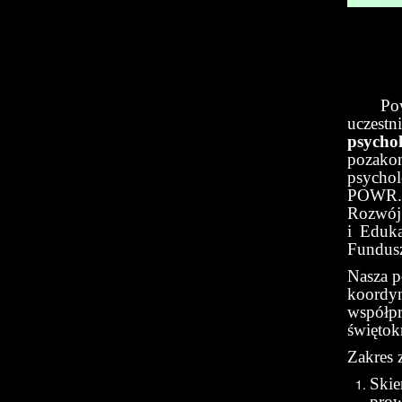
Powiat
uczest
psycho
pozako
psycho
POWR.0
Rozwój 
i Eduka
Fundus
Nasza p
koordyn
współpr
świętok
Zakres 
Skie
prow