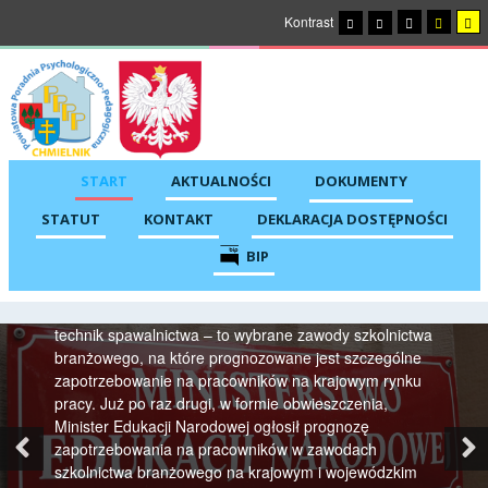
Kontrast
START
AKTUALNOŚCI
DOKUMENTY
Zawody potrzebne na rynku pracy –
obwieszczenie Ministra Edukacji
STATUT
KONTAKT
DEKLARACJA DOSTĘPNOŚCI
Narodowej
BIP
Automatyk, kierowca mechanik, mechatronik, murarz-
tynkarz, technik budowy dróg, technik programista,
technik spawalnictwa – to wybrane zawody szkolnictwa
branżowego, na które prognozowane jest szczególne
zapotrzebowanie na pracowników na krajowym rynku
pracy. Już po raz drugi, w formie obwieszczenia,
Minister Edukacji Narodowej ogłosił prognozę
Previous
Ne
zapotrzebowania na pracowników w zawodach
szkolnictwa branżowego na krajowym i wojewódzkim